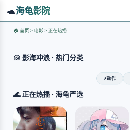
🐢
海龟影院
《哥斯拉-1.0》
日本战后废墟，巨兽震撼降临
🏠 首页 > 电影 > 正在热播
立即观看
❮
🐚 影海冲浪 · 热门分类
⚡动作
🌊 正在热播 · 海龟严选