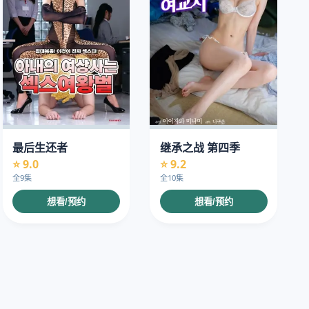
最后生还者
继承之战 第四季
⭐ 9.0
⭐ 9.2
全9集
全10集
想看/预约
想看/预约