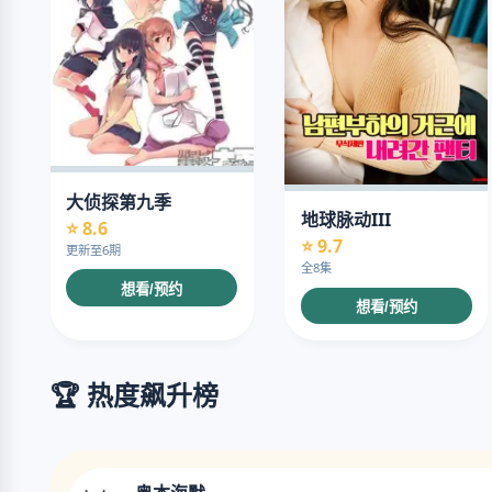
大侦探第九季
地球脉动III
⭐ 8.6
⭐ 9.7
更新至6期
全8集
想看/预约
想看/预约
🏆 热度飙升榜