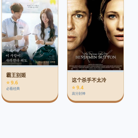
霸王别姬
这个杀手不太冷
⭐ 9.6
⭐ 9.4
必看经典
高分封神