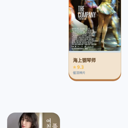
海上钢琴师
⭐ 9.3
催泪神片