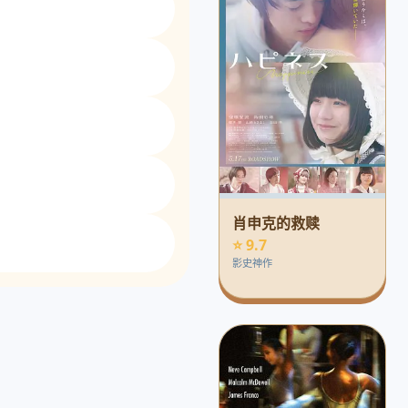
肖申克的救赎
⭐ 9.7
影史神作