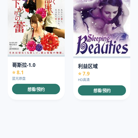
哥斯拉-1.0
利益区域
⭐ 8.1
⭐ 7.9
蓝光原盘
HD高清
想看/预约
想看/预约