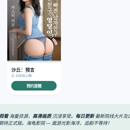
沙丘：预言
⏰ 25天后上映
预约提醒
观看
海量资源，
高清画质
沉浸享受。
每日更新
最新院线大片及
待正式版。海龟影院 — 遨游光影海洋，追剧不等待！