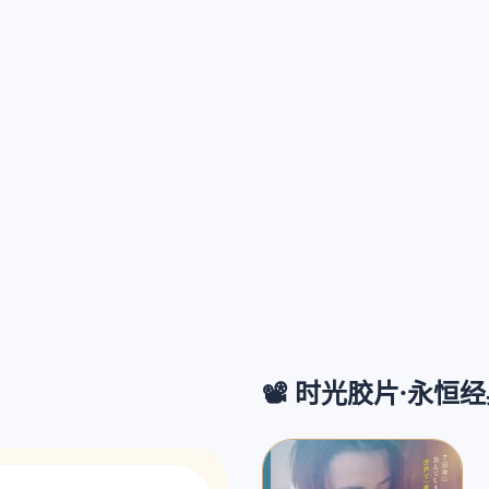
📽️ 时光胶片·永恒