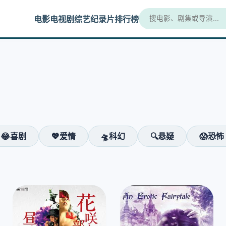
电影
电视剧
综艺
纪录片
排行榜
😂喜剧
💖爱情
🛸科幻
🔍悬疑
😱恐怖