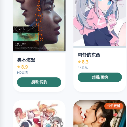
可怜的东西
奥本海默
⭐ 8.3
⭐ 8.9
4K蓝光
HD高清
想看/预约
想看/预约
今日更新